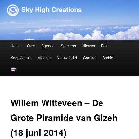
Sky High Creations
Hoofdmenu
Home
Over
Agenda
Sprekers
Nieuws
Foto’s
Spring naar de primaire inhoud
Spring naar de secundaire inhoud
Koopvideo’s
Video’s
Nieuwsbrief
Contact
Archief
Willem Witteveen – De
Grote Piramide van Gizeh
(18 juni 2014)