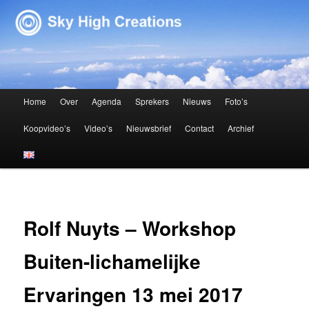
Sky High Creations
Hoofdmenu
Home
Over
Agenda
Sprekers
Nieuws
Foto’s
Spring naar de primaire inhoud
Spring naar de secundaire inhoud
Koopvideo’s
Video’s
Nieuwsbrief
Contact
Archief
Rolf Nuyts – Workshop
Buiten-lichamelijke
Ervaringen 13 mei 2017